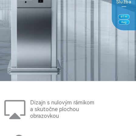
Služba
8
TH
Aug
Dizajn s nulovým rámikom
a skutočne plochou
obrazovkou