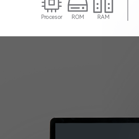
Procesor
ROM
RAM