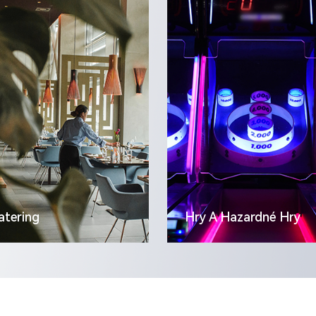
atering
Hry A Hazardné Hry