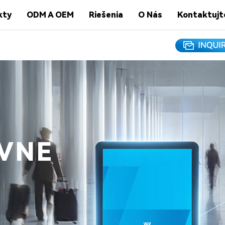
kty
ODM A OEM
Riešenia
O Nás
Kontaktujt
ÍVNE