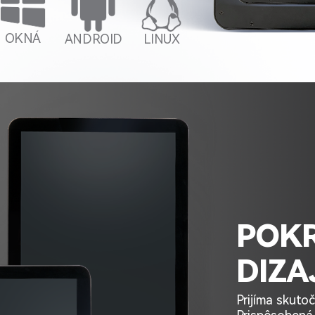
OKNÁ
ANDROID
LINUX
POKR
DIZA
Prijíma skuto
Prispôsobená 