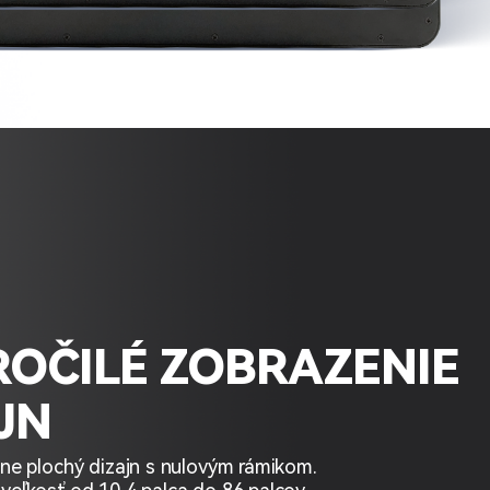
OČILÉ ZOBRAZENIE
JN
čne plochý dizajn s nulovým rámikom.
veľkosť od 10,4 palca do 86 palcov.