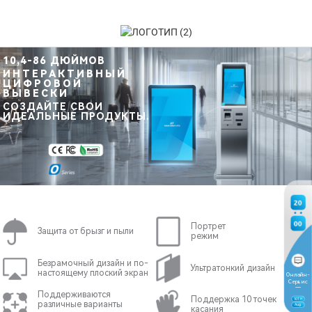
10,4-86 ДЮЙМОВ
ИНТЕРАКТИВНЫЙ
ЦИФРОВОЙ
ВЫВЕСКИ
СОЗДАЙТЕ СВОИ
ИДЕАЛЬНЫЕ ПРОДУКТЫ.
20
01
Портрет
Защита от брызг и пыли
режим
Безрамочный дизайн и по-
Ультратонкий дизайн
настоящему плоский экран
Онлайн-
Сервис
Поддерживаются
Поддержка 10 точек
10
TH
различные варианты
Aug
касания