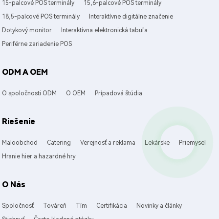
15-palcové POS terminály
15,6-palcové POS terminály
18,5-palcové POS terminály
Interaktívne digitálne značenie
Dotykový monitor
Interaktívna elektronická tabuľa
Periférne zariadenie POS
ODM A OEM
O spoločnosti ODM
O OEM
Prípadová štúdia
Riešenie
Maloobchod
Catering
Verejnosť a reklama
Lekárske
Priemysel
Hranie hier a hazardné hry
O Nás
Spoločnosť
Továreň
Tím
Certifikácia
Novinky a články