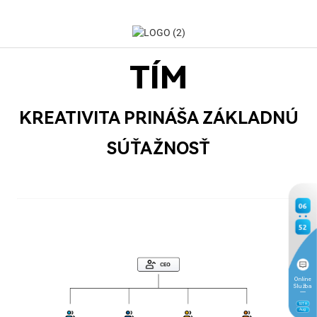
TÍM
KREATIVITA PRINÁŠA ZÁKLADNÚ
SÚŤAŽNOSŤ
06
52
Online
Služba
10
TH
Aug