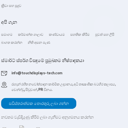
ක්‍රීඩා සහ සූදුව
අපි ගැන
සමාගම
කර්මාන්ත ශාලාව
කණ්ඩායම
සහතික කිරීම
පුවත් සහ ලිපි
බාගත කරන්න
නිති අසන පැණ
ස්මාර්ට් ස්පර්ශ විසඳුමේ ප්‍රමුඛතම නිෂ්පාදකයා
info@touchdisplays-tech.com
රැහැන් රහිත නවෝත්පාදන කාර්මික උද්‍යානය, අධි තාක්‍ෂණික බටහිර කලාපය,
චෙන්ග්ඩු, සිචුවාන්, PR චීනය.
සවිස්තරාත්මක තොරතුරු ලබා ගන්න
නවතම වැඩිදියුණු කිරීම් ලබා ගැනීමට අනුගමනය කරන්න