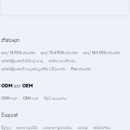
නිෂ්පාදන
අඟල් 15 POS පර්යන්ත
අඟල් 15.6 POS පර්යන්ත
අඟල් 18.5 POS පර්යන්ත
අන්තර්ක්‍රියාකාරී ඩිජිටල් සංඥා
ස්පර්ශ මොනිටරය
අන්තර්ක්‍රියාකාරී ඉලෙක්ට්‍රොනික වයිට්බෝඩ්
Pos පර්යන්ත
ODM සහ OEM
ODM ගැන
OEM ගැන
සිද්ධි අධ්‍යයනය
විසඳුමක්
සිල්ලර
ආහාර සැපයීම
පොදු සහ ප්‍රචාරණය
වෛද්‍ය
කර්මාන්තය