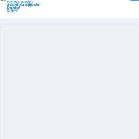
ස්ථානය යොමුව
වෙනස් අය හමුවන්න
විසඳුමක්
ඉල්ලීම්