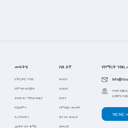
መፍትሄ
ስለ እኛ
የስማርት ንክኪ
የችርቻሮ ንግድ
ኩባንያ
info@tou
የምግብ ዝግጅት
ፋብሪካ
ገመድ አልባ 
ሲቹዋን፣ የህ
ይፋዊ እና ማስታወቂያ
ቡድን
የሕክምና
የምስክር ወረቀት
ዝርዝር 
ኢንዱስትሪ
ዜና እና ጽሑፍ
ጨዋታ እና ቁማር
አውርድ