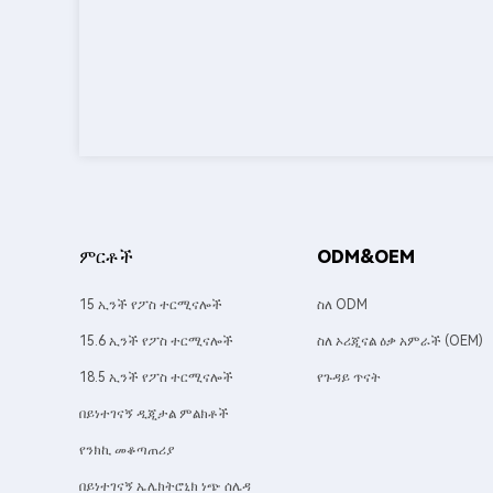
ምርቶች
ODM&OEM
15 ኢንች የፖስ ተርሚናሎች
ስለ ODM
15.6 ኢንች የፖስ ተርሚናሎች
ስለ ኦሪጂናል ዕቃ አምራች (OEM)
18.5 ኢንች የፖስ ተርሚናሎች
የጉዳይ ጥናት
በይነተገናኝ ዲጂታል ምልክቶች
የንክኪ መቆጣጠሪያ
በይነተገናኝ ኤሌክትሮኒክ ነጭ ሰሌዳ