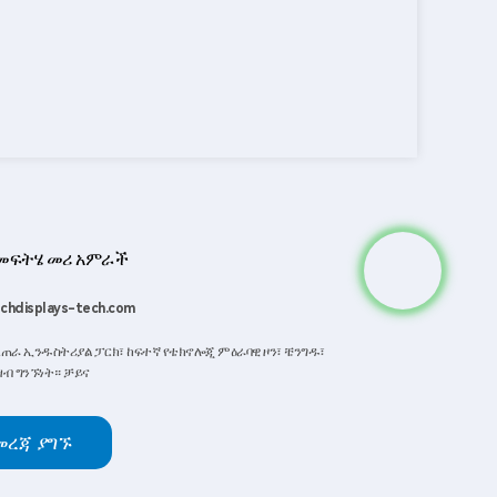
 መፍትሄ መሪ አምራች
chdisplays-tech.com
ፈጠራ ኢንዱስትሪያል ፓርክ፣ ከፍተኛ የቴክኖሎጂ ምዕራባዊ ዞን፣ ቼንግዱ፣
ዝብ ግንኙነት። ቻይና
መረጃ ያግኙ