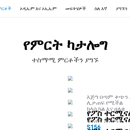
ምርቶች
ኦዲኤም እና ኦኢኤም
መፍትሄዎች
ስለ እኛ
ያግኙን
የምርት ካታሎግ
ተስማሚ ምርቶችን ያግኙ
እጅግ በጣም ቀጭን 
ሊታጠፍ የሚችል
ክላሲካል እና ዘላቂ
የፖስ ተርሚ
የፖስ ተርሚ
ቄንጠኛ እና የላቀ
S156