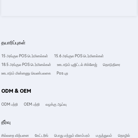
தயாரிப்புகள்
15 அங்குல POS டெர்மினல்கள்
15.6 அங்குல POS டெர்மினல்கள்
18.5 அங்குல POS டெர்மினல்கள்
ஊடாடும் டிஜிட்டல் சிக்னேஜ்
தொடுதிரை
ஊடாடும் மின்னணு வெண்பலகை
Pos புற
ODM & OEM
ODM பற்றி
OEM பற்றி
வழக்கு ஆய்வு
தீர்வு
சில்லறை விற்பனை
கேட்டரிங்
பொது மற்றும் விளம்பரம்
மருத்துவம்
தொழில்