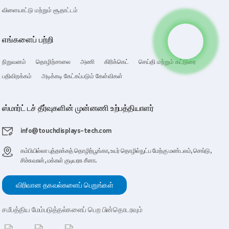
விளையாட்டு மற்றும் சூதாட்டம்
எங்களைப் பற்றி
நிறுவனம்
தொழிற்சாலை
அணி
கிரிக்கெட்
செய்தி மற்றும் கட்டுரை
பதிவிறக்கம்
அடிக்கடி கேட்கப்படும் கேள்விகள்
ஸ்மார்ட் டச் தீர்வுகளின் முன்னணி உற்பத்தியாளர்
info@touchdisplays-tech.com
கம்பியில்லா புத்தாக்கத் தொழிற்பூங்கா, உயர் தொழில்நுட்ப மேற்கு மண்டலம், செங்டு,
சிச்சுவான், மக்கள் குடியரசு சீனா.
விரிவான தகவல்களைப் பெறுங்கள்
சமீபத்திய மேம்படுத்தல்களைப் பெற பின்தொடரவும்