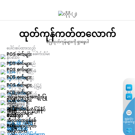
ထုတ်ကုန်ကတ်တလောက်
စံပြထုတ်ကုန်များကို ရှာဖွေပါ
ပေါင်းစပ်ထားသည်
POS စက်များ
အလွန်ပါးလွှာပြီး ခေါက်သိမ်း
နိုင်သော
၁၅ လက်မ
POS စက်များ
ပေါင်းစပ်ထားသည်
POS စက်များ
ဂန္ထဝင်နှင့် တာရှည်ခံ
S156
POS စက်များ
၁၅.၆ လက်မ
လူငယ်နှင့် ဖက်ရှင်
POS စက်များ
၁၅ လက်မ
စတိုင်ကျပြီး အဆင့်မြင့်
00
ဘောင်ဖွင့်ပါ
POS စက်များ
၁၅.၆ လက်မ
အလူမီနီယမ်အပြည့်
အပြန်အလှန်အကျိုးပြု
21
POS စက်များ
၁၈.၅ လက်မ
သည်
ပညာရေးနှင့် ရုံး
ဘောင်ဖွင့်ပါ
ဒစ်ဂျစ်တယ်
၁၅.၆ လက်မ
အပြန်အလှန်တုံ့ပြန်နိုင်
ထိပါ
ဆိုင်းဘုတ်များ
သော
မော်နီတာ
ဆက်စပ်ပစ္စည်းများ
အွန်လိုင်း
အီလက်ထရွန်နစ်
၁၀.၄-၈၆ လက်မ
ဝန်ဆောင်မှု
၁၀.၄-၈၆ လက်မ
POS
အဖြူရောင်ဘုတ်
ရရှိနိုင်ပါသည်
ရရှိနိုင်ပါသည်
7
TH
အပြင်ဘက်
Aug
ဉာဏ်ရည်ထက်မြက်သော