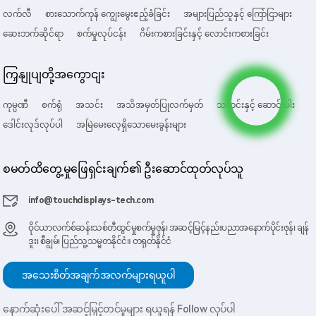
လက်လီ
စားသောက်ကုန် ကျွေးမွေးဧည့်ခံခြင်း
အများပြည်သူနှင့် ကြော်ငြာများ
ဆေးဘက်ဆိုင်ရာ
စက်မှုလုပ်ငန်း
ဂိမ်းကစားခြင်းနှင့် လောင်းကစားခြင်း
ကြှနျုပျတို့အကွောငျး
ကုမ္ပဏီ
စက်ရုံ
အသင်း
အသိအမှတ်ပြုလက်မှတ်
သတင်းနှင့် ဆောင်းပါး
ဒေါင်းလုဒ်လုပ်ပါ
အမြဲမေးလေ့ရှိသောမေးခွန်းများ
စမတ်ထိတွေ့မှုဖြေရှင်းချက်၏ ဦးဆောင်ထုတ်လုပ်သူ
info@touchdisplays-tech.com
ဝိုင်ယာလက်စ်ဆန်းသစ်တီထွင်မှုစက်မှုဇုန်၊ အဆင့်မြင့်နည်းပညာအနောက်ပိုင်းဇုန်၊ ချန်
ဒူး၊ စီချွမ်၊ ပြည်သူ့သမ္မတနိုင်ငံ။ တရုတ်နိုင်ငံ
အသေးစိတ်အချက်အလက်များရယူပါ
နောက်ဆုံးပေါ် အဆင့်မြှင့်တင်မှုများ ရယူရန် Follow လုပ်ပါ