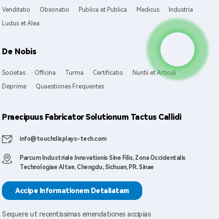
Venditatio
Obsonatio
Publica et Publica
Medicus
Industria
Ludus et Alea
De Nobis
Societas
Officina
Turma
Certificatio
Nuntii et Articuli
Deprime
Quaestiones Frequentes
Praecipuus Fabricator Solutionum Tactus Callidi
info@touchdisplays-tech.com
Parcum Industriale Innovationis Sine Filis, Zona Occidentalis
Technologiae Altae, Chengdu, Sichuan, PR. Sinae
Accipe Informationem Detaliatam
Sequere ut recentissimas emendationes accipias