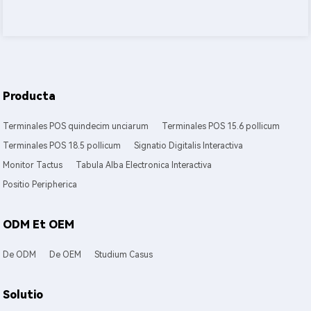
Producta
Terminales POS quindecim unciarum
Terminales POS 15.6 pollicum
Terminales POS 18.5 pollicum
Signatio Digitalis Interactiva
Monitor Tactus
Tabula Alba Electronica Interactiva
Positio Peripherica
ODM Et OEM
De ODM
De OEM
Studium Casus
Solutio