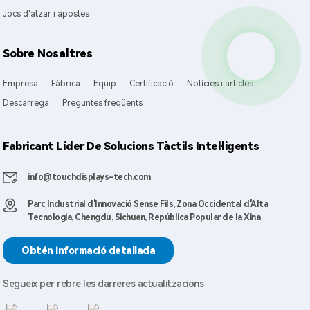
Jocs d'atzar i apostes
Sobre Nosaltres
Empresa
Fàbrica
Equip
Certificació
Notícies i articles
Descarrega
Preguntes freqüents
Fabricant Líder De Solucions Tàctils Intel·ligents
info@touchdisplays-tech.com
Parc Industrial d'Innovació Sense Fils, Zona Occidental d'Alta
Tecnologia, Chengdu, Sichuan, República Popular de la Xina
Obtén informació detallada
Segueix per rebre les darreres actualitzacions