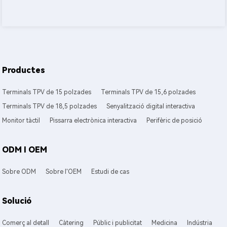
Productes
Terminals TPV de 15 polzades
Terminals TPV de 15,6 polzades
Terminals TPV de 18,5 polzades
Senyalització digital interactiva
Monitor tàctil
Pissarra electrònica interactiva
Perifèric de posició
ODM I OEM
Sobre ODM
Sobre l'OEM
Estudi de cas
Solució
Comerç al detall
Càtering
Públic i publicitat
Medicina
Indústria