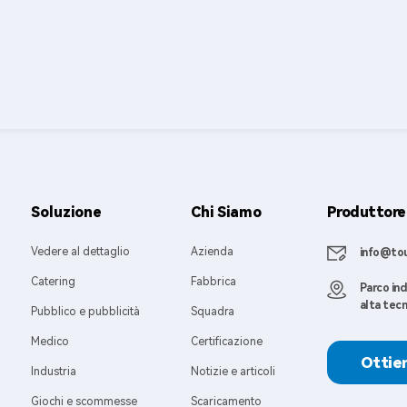
Soluzione
Chi Siamo
Produttore 
Vedere al dettaglio
Azienda
info@to
Catering
Fabbrica
Parco ind
alta tec
Pubblico e pubblicità
Squadra
Medico
Certificazione
Ottien
Industria
Notizie e articoli
Giochi e scommesse
Scaricamento