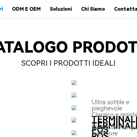
ri
ODM E OEM
Soluzioni
Chi Siamo
Contatta
ATALOGO PRODOT
SCOPRI I PRODOTTI IDEALI
Ultra sottile e
pieghevole
Classico e resist
TERMINAL
TERMINAL
Elegante e di qu
POS
superiore
POS