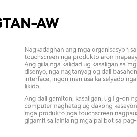
GTAN-AW
Nagkadaghan ang mga organisasyon sa
touchscreen nga produkto aron mapaayo
Ang giila nga kalidad ug kasaligan sa m
disenyo, nga nagtanyag og dali basahon
interface, ingon man usa ka selyado n
likido.
Ang dali gamiton, kasaligan, ug lig-on 
computer naghatag ug dakong kasayon ​​
mga produkto nga touchscreen nagpau
gigamit sa lainlaing mga palibot sa pag