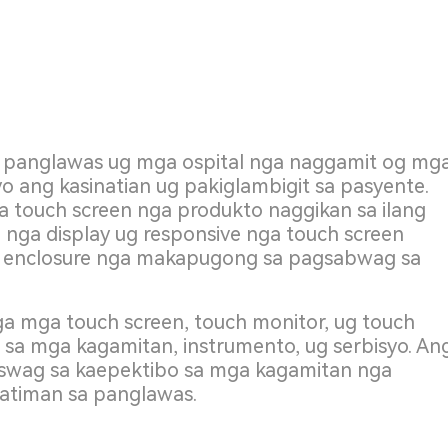
 panglawas ug mga ospital nga naggamit og mg
 ang kasinatian ug pakiglambigit sa pasyente.
ga touch screen nga produkto naggikan sa ilang
 nga display ug responsive nga touch screen
ga enclosure nga makapugong sa pagsabwag sa
nga mga touch screen, touch monitor, ug touch
sa mga kagamitan, instrumento, ug serbisyo. An
swag sa kaepektibo sa mga kagamitan nga
-atiman sa panglawas.