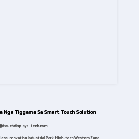
 Nga Tiggama Sa Smart Touch Solution
o@touchdisplays-tech.com
less innovation Industrial Park, High-tech Western Zone,