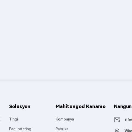
Solusyon
Mahitungod Kanamo
Nanguna
M
Tingi
Kompanya
inf
M
Pag-catering
Pabrika
Wire