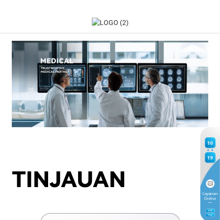
10
19
TINJAUAN
Layanan
Online
9
TH
Aug