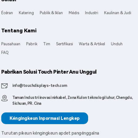
Écéran
Katering
Publik & Iklan
Médis
Industri
Kaulinan & Judi
Tentang Kami
Pausahaan
Pabrik
Tim
Sertifikasi
Warta & Artikel
Unduh
FAQ
Pabrikan Solusi Touch Pinter Anu Unggul
info@touchdisplays-tech.com
Taman Industri inovasi nirkabel, Zona Kulon téknologi luhur, Chengdu,
Sichuan, PR. Cina
Kéngingkeun Inpormasi Lengkep
Turutan pikeun kéngingkeun apdet pangénggalna