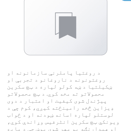
د روغتیا پاملرنې سازمانونه او
روغتونونه د ناروغانو د تجربې او
ښکیلتیا د ښه کولو لپاره د ټچ سکرین
محصولاتو ته مخه کوي. د ټچ محصولاتو
پیژندل شوی کیفیت او اعتبار د دوی
ډیزاین څخه رامینځته کیږي، کوم چې د
لوستلو لپاره اسانه ښودنه او د ځواب
ویونکي ټچ سکرین انٹرفیس وړاندې کوي،
او همدارنګه یو مهر شوی پوښ چې د مایع