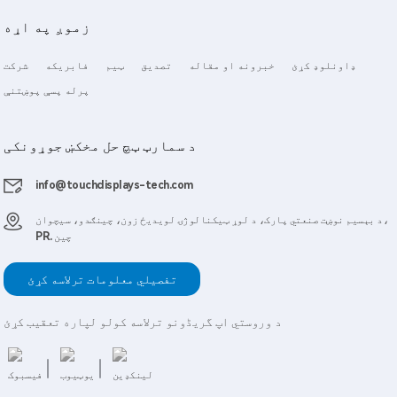
زموږ په اړه
ډاونلوډ کړئ
خبرونه او مقاله
تصدیق
ټیم
فابریکه
شرکت
پرله پسې پوښتنې
د سمارټ ټچ حل مخکښ جوړونکی
info@touchdisplays-tech.com
د بېسیم نوښت صنعتي پارک، د لوړ ټیکنالوژۍ لویدیځ زون، چینګدو، سیچوان،
PR. چین
تفصيلي معلومات ترلاسه کړئ
د وروستي اپ گریڈونو ترلاسه کولو لپاره تعقیب کړئ