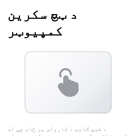
د ټچ سکرین
کمپیوټر
د طبي ګاډۍ د کارولو پر ځای چې له
تجهیزاتو ډکه وي، نرس د ټچ سکرین وسیلې