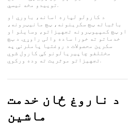
توییدو مخه نیسي.
د کارولو لپاره اسانه، باوري او
باثباته ټچ سکرینونه، ټچ مانیټرونه،
او ټچ کمپیوټرونه تجهیزاتو، وسایلو او
خدماتو ته خورا ساده والی راوړي. د ټچ
سکرین محصولات د روغتیا پاملرنې په
مختلفو چاپیریالونو کې کارول شوي
تجهیزاتو موثریت ته وده ورکوي.
د ناروغ ځان خدمت
ماشین