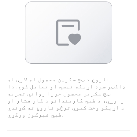
ناروغ د ټچ سکرین محصول له لارې له
ډاکټر سره اړیکه نیسي او تعامل کوي. دا
ټچ سکرین محصول خورا رواني تجربه
راوړي، د طبي کارمندانو د کار فشار او
د اړیکو وخت کموي ترڅو ناروغ ته ګړندي
طبي غبرګون ورکړي.