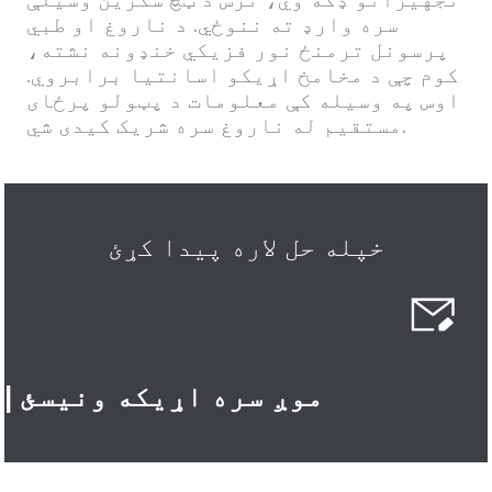
سره وارډ ته ننوځي. د ناروغ او طبي
پرسونل ترمنځ نور فزیکي خنډونه نشته،
کوم چې د مخامخ اړیکو اسانتیا برابروي.
اوس په وسیله کې معلومات د پټولو پرځای
مستقیم له ناروغ سره شریک کیدی شي.
خپله حل لاره پیدا کړئ
| موږ سره اړیکه ونیسئ