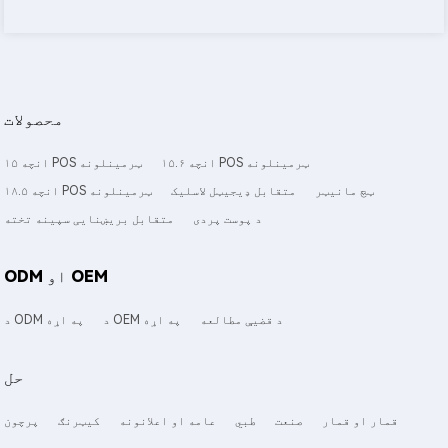
محصولات
۱۵.۶ انچه POS ټرمینلونه
۱۵ انچه POS ټرمینلونه
ټچ مانیټر
متقابل ډیجیټل لاسلیک
۱۸.۵ انچه POS ټرمینلونه
د پوست پردی
متقابل بریښنایی سپینه تخته
ODM او OEM
د قضیې مطالعه
د OEM په اړه
د ODM په اړه
حل
قمار او قمار
صنعت
طبي
عامه او اعلانونه
کیټرنګ
پرچون