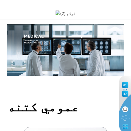
01
47
عمومي کتنه
آنلاین
خدمتونه
7
TH
Aug