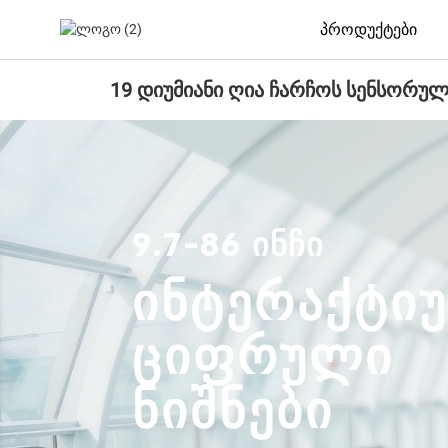
Პროდუქტები
19 დიუმიანი ღია ჩარჩოს სენსორუ
9.7-86 ᲘᲜᲩᲘ
ᲘᲜᲢᲔᲠᲐᲥᲢᲘ
ᲪᲘᲤᲠᲣᲚᲘ
ᲜᲘᲨᲜᲔᲑᲘ