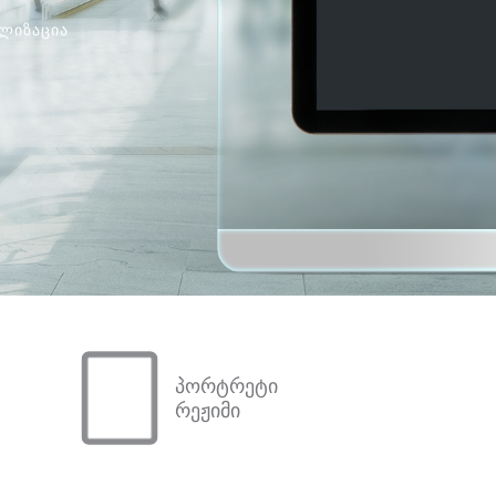
ᲚᲘᲖᲐᲪᲘᲐ
პორტრეტი
რეჟიმი