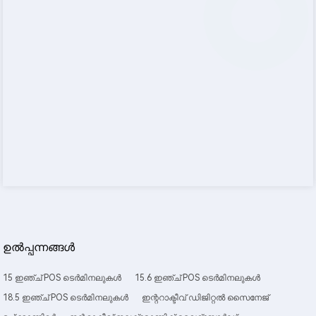
ഉൽപ്പന്നങ്ങൾ
15 ഇഞ്ച് POS ടെർമിനലുകൾ
15.6 ഇഞ്ച് POS ടെർമിനലുകൾ
18.5 ഇഞ്ച് POS ടെർമിനലുകൾ
ഇന്ററാക്ടീവ് ഡിജിറ്റൽ സൈനേജ്