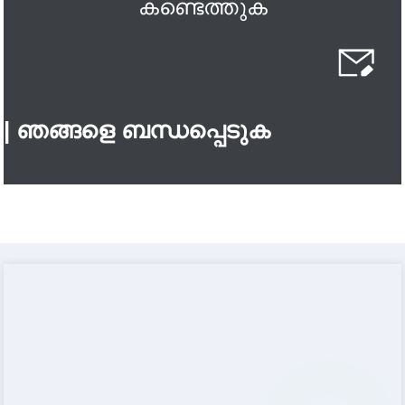
കണ്ടെത്തുക
| ഞങ്ങളെ ബന്ധപ്പെടുക