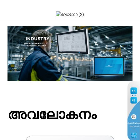
15
41
അവലോകനം
ഓൺലൈ
സേവനം
7
TH
Aug