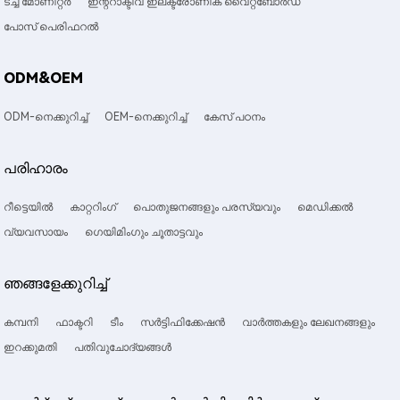
ടച്ച് മോണിറ്റർ
ഇന്ററാക്ടീവ് ഇലക്ട്രോണിക് വൈറ്റ്ബോർഡ്
പോസ് പെരിഫറൽ
ODM&OEM
ODM-നെക്കുറിച്ച്
OEM-നെക്കുറിച്ച്
കേസ് പഠനം
പരിഹാരം
റീട്ടെയിൽ
കാറ്ററിംഗ്
പൊതുജനങ്ങളും പരസ്യവും
മെഡിക്കൽ
വ്യവസായം
ഗെയിമിംഗും ചൂതാട്ടവും
ഞങ്ങളേക്കുറിച്ച്
കമ്പനി
ഫാക്ടറി
ടീം
സർട്ടിഫിക്കേഷൻ
വാർത്തകളും ലേഖനങ്ങളും
ഇറക്കുമതി
പതിവുചോദ്യങ്ങൾ