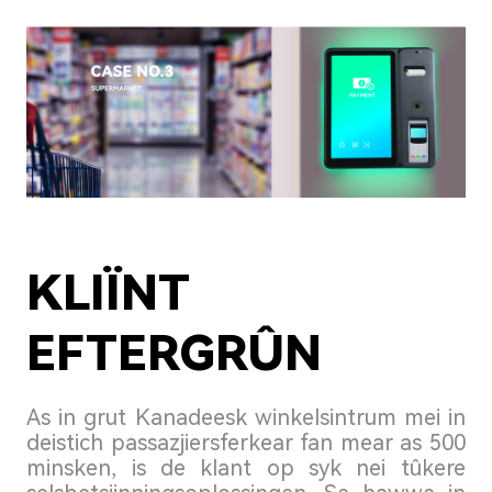
KLIÏNT
EFTERGRÛN
As in grut Kanadeesk winkelsintrum mei in
deistich passazjiersferkear fan mear as 500
minsken, is de klant op syk nei tûkere