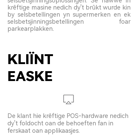
selsbetsjinningsoplossingen. Se hawwe in
krêftige masine nedich dy't brûkt wurde kin
by selsbetellingen yn supermerken en ek
selsbetsjinningsbetellingen foar
parkearplakken.
KLIÏNT
EASKE
De klant hie krêftige POS-hardware nedich
dy't foldocht oan de behoeften fan in
ferskaat oan applikaasjes.