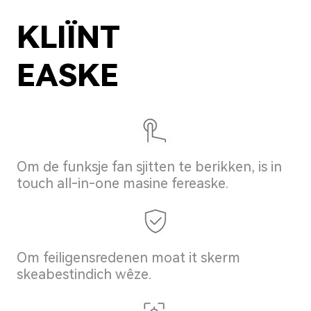
KLIÏNT
EASKE
Om de funksje fan sjitten te berikken, is in
touch all-in-one masine fereaske.
Om feiligensredenen moat it skerm
skeabestindich wêze.