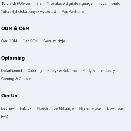
18,5 inch POS-terminals
Ynteraktive digitale signage
Touchmonitor
Ynteraktyf elektroanysk wytboerd
Pos Perifeare
ODM & OEM
Oer ODM
Oer OEM
Gevalstúdzje
Oplossing
Detailhannel
Catering
Publyk & Reklame
Medysk
Yndustry
Gaming & Gokken
Oer Ús
Bedriuw
Fabryk
Ploech
Sertifikaasje
Nijs en artikel
Download
FAQ