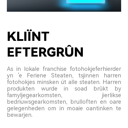
KLIÏNT
EFTERGRÛN
As in lokale franchise fotohokjeferhierder
yn 'e Feriene Steaten, tsjinnen harren
fotohokjes minsken út alle steaten. Harren
produkten wurde in soad brûkt by
famyljegearkomsten, jierlikse
bedriuwsgearkomsten, brulloften en oare
gelegenheden om in moaie oantinken te
bewarjen.