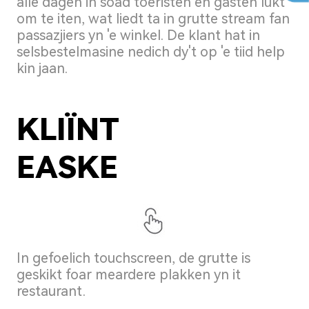
alle dagen in soad toeristen en gasten lûkt
om te iten, wat liedt ta in grutte stream fan
passazjiers yn 'e winkel. De klant hat in
selsbestelmasine nedich dy't op 'e tiid help
kin jaan.
KLIÏNT
EASKE
In gefoelich touchscreen, de grutte is
geskikt foar meardere plakken yn it
restaurant.