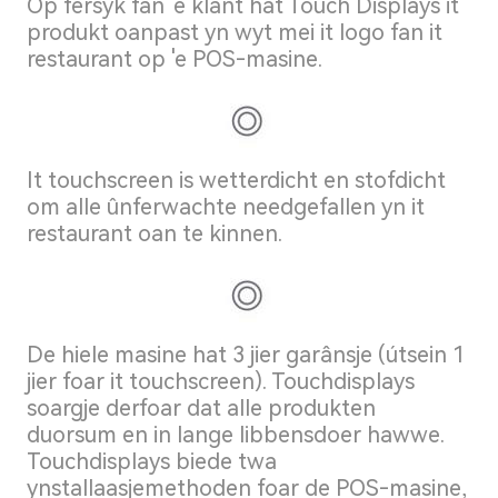
Op fersyk fan 'e klant hat Touch Displays it
produkt oanpast yn wyt mei it logo fan it
restaurant op 'e POS-masine.
It touchscreen is wetterdicht en stofdicht
om alle ûnferwachte needgefallen yn it
restaurant oan te kinnen.
De hiele masine hat 3 jier garânsje (útsein 1
jier foar it touchscreen). Touchdisplays
soargje derfoar dat alle produkten
duorsum en in lange libbensdoer hawwe.
Touchdisplays biede twa
ynstallaasjemethoden foar de POS-masine,