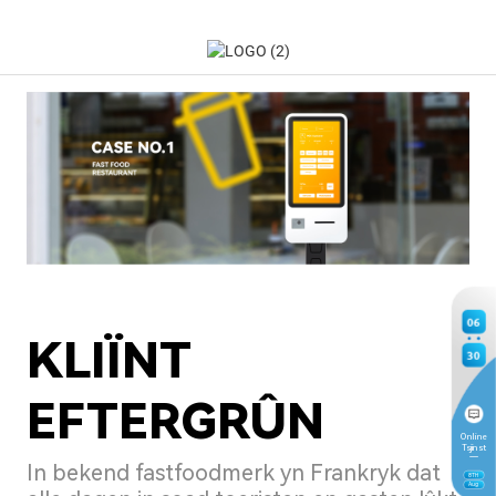
06
KLIÏNT
30
EFTERGRÛN
Online
Tsjinst
In bekend fastfoodmerk yn Frankryk dat
8
TH
Aug