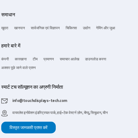
समाधान
खुदरा
खानपान
सार्वजनिक एवं विज्ञापन
चिकित्सा
उद्योग
गेमिंग और जुआ
हमारे बारे में
कंपनी
कारखाना
टीम
प्रमाणन
समाचार आलेख
डाउनलोड करना
अक्सर पूछे जाने वाले प्रश्न
स्मार्ट टच सॉल्यूशन का अग्रणी निर्माता
info@touchdisplays-tech.com
वायरलेस इनोवेशन इंडस्ट्रियल पार्क, हाई-टेक वेस्टर्न ज़ोन, चेंगदू, सिचुआन, चीन
विस्तृत जानकारी प्राप्त करें