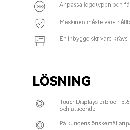
Anpassa logotypen och fär
Maskinen måste vara hållb
En inbyggd skrivare krävs.
LÖSNING
TouchDisplays erbjöd 15,
och utseende.
På kundens önskemål anpa