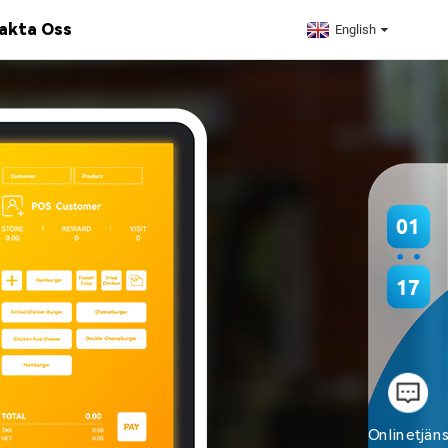
akta Oss
English
01
17
Onlinetjän