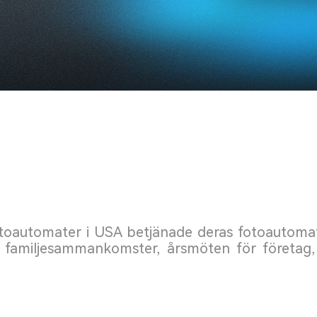
otoautomater i USA betjänade deras fotoautomat
d familjesammankomster, årsmöten för företag, b