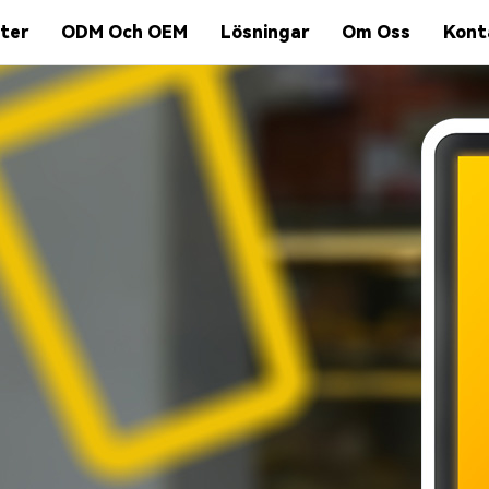
ter
ODM Och OEM
Lösningar
Om Oss
Kont