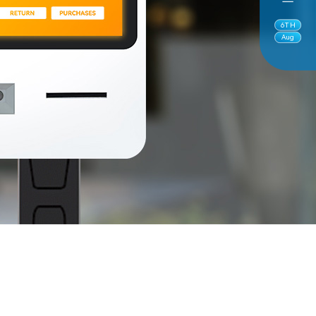
6
TH
Aug