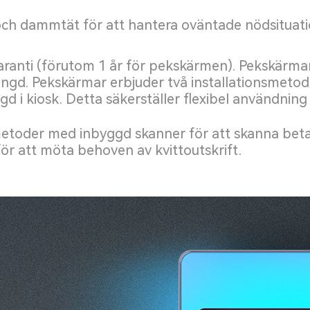
ch dammtät för att hantera oväntade nödsituatio
ranti (förutom 1 år för pekskärmen). Pekskärmar 
längd. Pekskärmar erbjuder två installationsmeto
d i kiosk. Detta säkerställer flexibel användning
metoder med inbyggd skanner för att skanna beta
ör att möta behoven av kvittoutskrift.