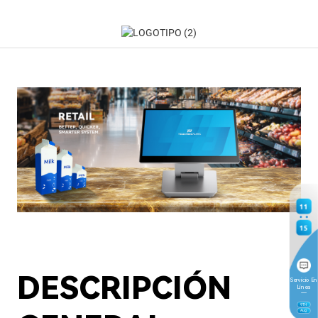
11
15
DESCRIPCIÓN
Servicio En
Línea
9
TH
Aug