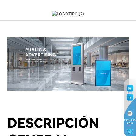
06
16
DESCRIPCIÓN
Servicio En
Línea
9
TH
Aug