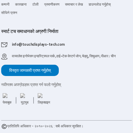
कम्पनी
कारखाना
टोली
प्रमाणीकरण
समाचार र लेख
डाउनलोड गर्नुहोस्
सोधिने प्रश्न
स्मार्ट टच समाधानको अग्रणी निर्माता
info@touchdisplays-tech.com
वायरलेस इनोभेसन इन्डस्ट्रियल पार्क, हाई-टेक वेस्टर्न जोन, चेङ्दु, सिचुआन, पीआर। चीन
विस्तृत जानकारी प्राप्त गर्नुहोस्
नवीनतम अपग्रेडहरू प्राप्त गर्न फलो गर्नुहोस्
प्रतिलिपि अधिकार - २०१०-२०२६ : सबै अधिकार सुरक्षित।