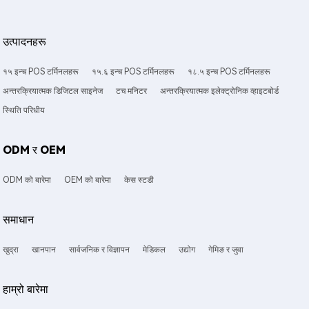
उत्पादनहरू
१५ इन्च POS टर्मिनलहरू
१५.६ इन्च POS टर्मिनलहरू
१८.५ इन्च POS टर्मिनलहरू
अन्तरक्रियात्मक डिजिटल साइनेज
टच मनिटर
अन्तरक्रियात्मक इलेक्ट्रोनिक व्हाइटबोर्ड
स्थिति परिधीय
ODM र OEM
ODM को बारेमा
OEM को बारेमा
केस स्टडी
समाधान
खुद्रा
खानपान
सार्वजनिक र विज्ञापन
मेडिकल
उद्योग
गेमिङ र जुवा
हाम्रो बारेमा