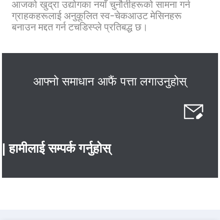
आजको खुद्रा उद्योगका नयाँ चुनौतीहरूको सामना गर्न
ग्राहकहरूलाई अनुकूलित स्व-चेकआउट मेसिनहरू
बनाउन मद्दत गर्न टचडिस्प्ले प्रतिबद्ध छ।
आफ्नो समाधान आफैं पत्ता लगाउनुहोस्
| हामीलाई सम्पर्क गर्नुहोस्