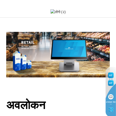
07
07
अवलोकन
अनलाइन सेवा
9
TH
Aug