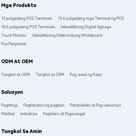
Mga Produkto
15 pulgadang POS Terminals
15.6 pulgadang mga Terminal ng POS
18.5 pulgadang POS Terminals
Interaktibong Digital Signage
Touch Monitor
Interaktibong Elektronikong Whiteboard
Pos Peripheral
ODM At OEM
Tungkol sa ODM
Tungkol sa OEM
Pag-aaral ng Kaso
Solusyon
Pagtitingi
Pagtutustos ng pagkain
Pampubliko at Pag-aanunsyo
Medikal
Industriya
Paglalaro at Pagsusugal
Tungkol Sa Amin