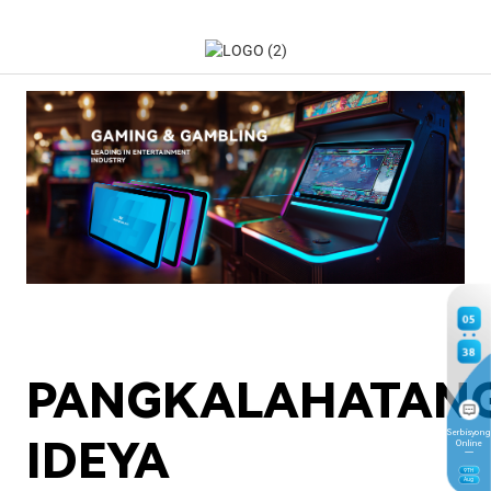
05
38
PANGKALAHATAN
Serbisyong
IDEYA
Online
9
TH
Aug