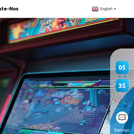
ate-Nos
English
05
35
Serviço