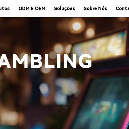
utos
ODM E OEM
Soluções
Sobre Nós
Cont