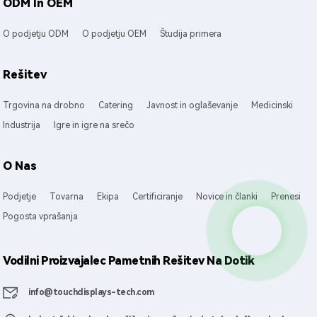
ODM In OEM
O podjetju ODM
O podjetju OEM
Študija primera
Rešitev
Trgovina na drobno
Catering
Javnost in oglaševanje
Medicinski
Industrija
Igre in igre na srečo
O Nas
Podjetje
Tovarna
Ekipa
Certificiranje
Novice in članki
Prenesi
Pogosta vprašanja
Vodilni Proizvajalec Pametnih Rešitev Na Dotik
info@touchdisplays-tech.com