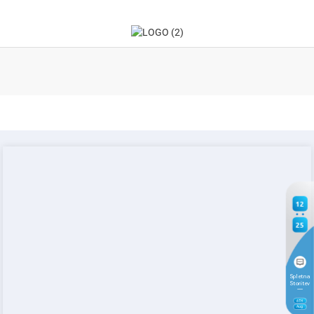
12
25
Spletna
Storitev
6
TH
Aug