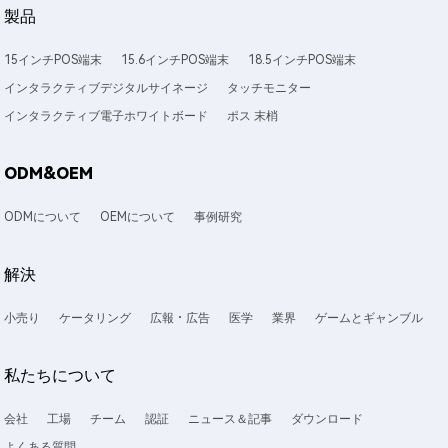
製品
15インチPOS端末
15.6インチPOS端末
18.5インチPOS端末
インタラクティブデジタルサイネージ
タッチモニター
インタラクティブ電子ホワイトボード
ポス 末梢
ODM&OEM
ODMについて
OEMについて
事例研究
解決
小売り
ケータリング
広報・広告
医学
業界
ゲームとギャンブル
私たちについて
会社
工場
チーム
認証
ニュース＆記事
ダウンロード
よくある質問