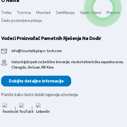
O Nama
Tvrtka
Tvornica
Momčad
Certifikacija
Vijesti i članci
Preuzmi
Često postavljana pitanja
Vodeći Proizvođač Pametnih Rješenja Na Dodir
info@touchdisplays-tech.com
Industrijski park za bežične inovacije, visokotehnološka zapadna zona,
Chengdu, Sečuan, NR Kina
Dobijte detaljne informacije
Pratite kako biste dobili najnovija ažuriranja