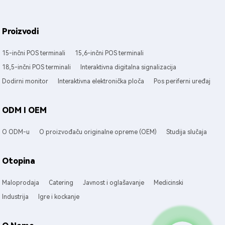
Proizvodi
15-inčni POS terminali
15,6-inčni POS terminali
18,5-inčni POS terminali
Interaktivna digitalna signalizacija
Dodirni monitor
Interaktivna elektronička ploča
Pos periferni uređaj
ODM I OEM
O ODM-u
O proizvođaču originalne opreme (OEM)
Studija slučaja
Otopina
Maloprodaja
Catering
Javnost i oglašavanje
Medicinski
Industrija
Igre i kockanje