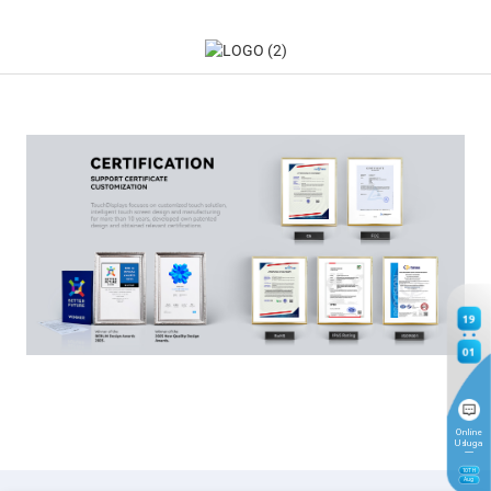
19
01
Online
Usluga
10
TH
Aug