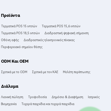
Προϊόντα
Τερματικά POS 15 ιντσών
Τερματικά POS 15,6 ιντσών
Τερματικά POS 18,5 ιντσών
Διαδραστική ψηφιακή σήμανση
Οθόνη αφής
Διαδραστικός ηλεκτρονικός πίνακας
Περιφερειακό σημείου θέσης
ODM Και OEM
Σχετικά με το ODM
Σχετικά με τον ΚΑΕ
Μελέτη περίπτωσης
Διάλυμα
Λιανική πώληση
Τροφοδοσία
Δημόσιο & Διαφήμιση
Ιατρικός
Βιομηχανία
Τυχερά παιχνίδια και τυχερά παιχνίδια