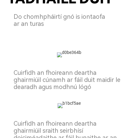
Do chomhpháirtí gnó is iontaofa
ar an turas
Cuirfidh an fhoireann deartha
ghairmiúil cúnamh ar fáil duit maidir le
dearadh agus modhnú lógó
Cuirfidh an fhoireann deartha
ghairmiúil sraith seirbhísí
doiciméadaithe ar fáil bunaithe ar an