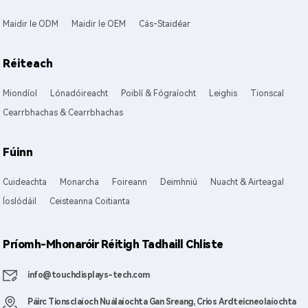
Maidir le ODM
Maidir le OEM
Cás-Staidéar
Réiteach
Miondíol
Lónadóireacht
Poiblí & Fógraíocht
Leighis
Tionscal
Cearrbhachas & Cearrbhachas
Fúinn
Cuideachta
Monarcha
Foireann
Deimhniú
Nuacht & Airteagal
Íoslódáil
Ceisteanna Coitianta
Príomh-Mhonaróir Réitigh Tadhaill Chliste
info@touchdisplays-tech.com
Páirc Tionsclaíoch Nuálaíochta Gan Sreang, Crios Ardteicneolaíochta