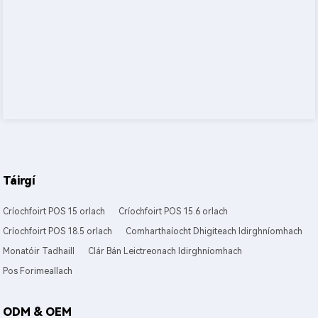
Táirgí
Críochfoirt POS 15 orlach
Críochfoirt POS 15.6 orlach
Críochfoirt POS 18.5 orlach
Comharthaíocht Dhigiteach Idirghníomhach
Monatóir Tadhaill
Clár Bán Leictreonach Idirghníomhach
Pos Forimeallach
ODM & OEM