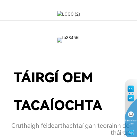
TÁIRGÍ OEM
15
45
TACAÍOCHTA
Seirbhís Ar
Cruthaigh féidearthachtaí gan teorainn do
Líne
tháirgí.
8
TH
Aug