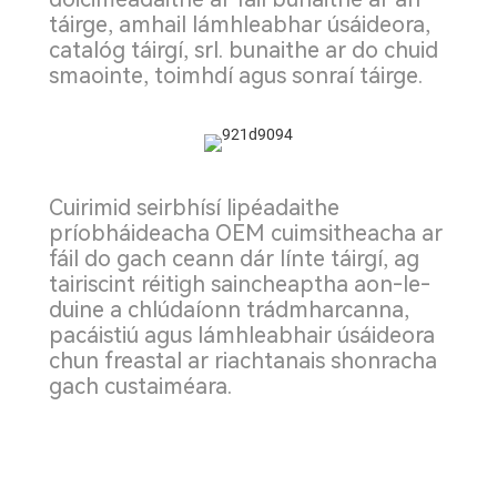
táirge, amhail lámhleabhar úsáideora,
catalóg táirgí, srl. bunaithe ar do chuid
smaointe, toimhdí agus sonraí táirge.
Cuirimid seirbhísí lipéadaithe
príobháideacha OEM cuimsitheacha ar
fáil do gach ceann dár línte táirgí, ag
tairiscint réitigh saincheaptha aon-le-
duine a chlúdaíonn trádmharcanna,
pacáistiú agus lámhleabhair úsáideora
chun freastal ar riachtanais shonracha
gach custaiméara.