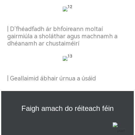
| D’fhéadfadh ár bhfoireann moltaí
gairmiúla a sholáthar agus machnamh a
dhéanamh ar chustaiméirí
| Geallaimid ábhair úrnua a úsáid
Faigh amach do réiteach féin