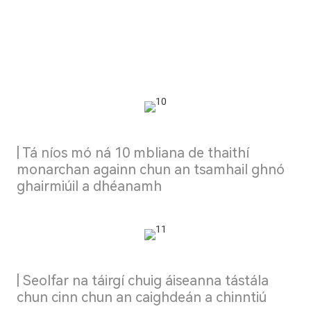
| Tá níos mó ná 10 mbliana de thaithí
monarchan againn chun an tsamhail ghnó
ghairmiúil a dhéanamh
| Seolfar na táirgí chuig áiseanna tástála
chun cinn chun an caighdeán a chinntiú