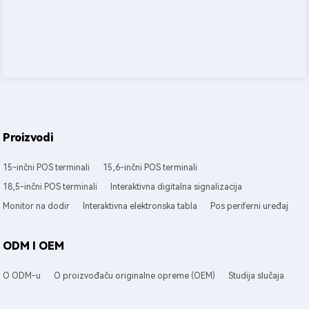
Proizvodi
15-inčni POS terminali
15,6-inčni POS terminali
18,5-inčni POS terminali
Interaktivna digitalna signalizacija
Monitor na dodir
Interaktivna elektronska tabla
Pos periferni uređaj
ODM I OEM
O ODM-u
O proizvođaču originalne opreme (OEM)
Studija slučaja