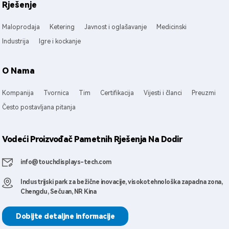
Rješenje
Maloprodaja
Ketering
Javnost i oglašavanje
Medicinski
Industrija
Igre i kockanje
O Nama
Kompanija
Tvornica
Tim
Certifikacija
Vijesti i članci
Preuzmi
Često postavljana pitanja
Vodeći Proizvođač Pametnih Rješenja Na Dodir
info@touchdisplays-tech.com
Industrijski park za bežične inovacije, visokotehnološka zapadna zona,
Chengdu, Sečuan, NR Kina
Dobijte detaljne informacije