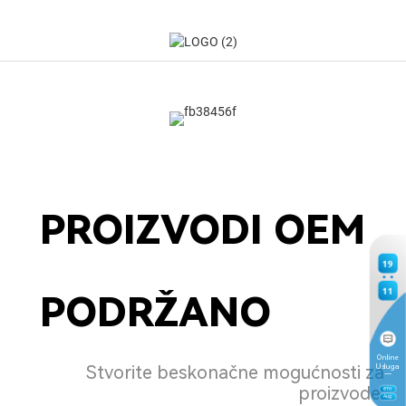
PROIZVODI OEM
19
11
PODRŽANO
Online
Stvorite beskonačne mogućnosti za
Usluga
proizvode.
8
TH
Aug