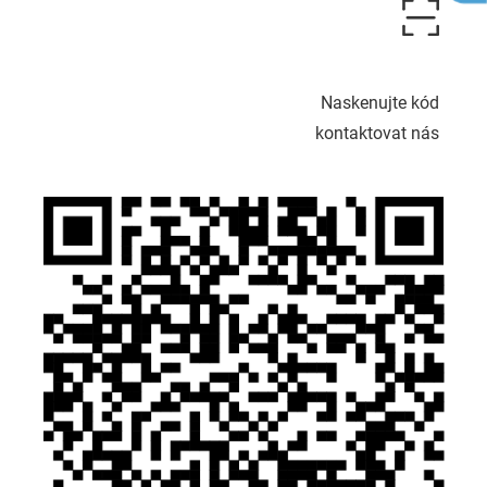
Naskenujte kód
kontaktovat nás