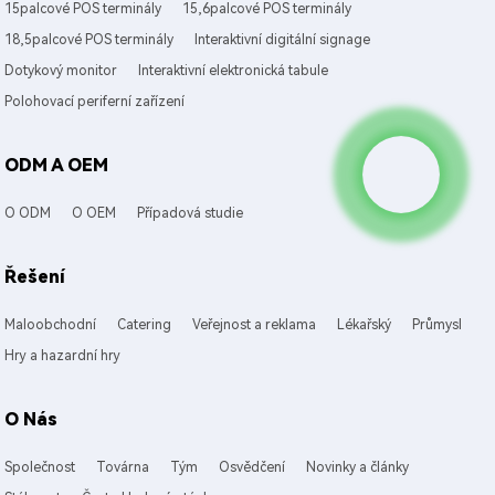
15palcové POS terminály
15,6palcové POS terminály
18,5palcové POS terminály
Interaktivní digitální signage
Dotykový monitor
Interaktivní elektronická tabule
Polohovací periferní zařízení
ODM A OEM
O ODM
O OEM
Případová studie
Řešení
Maloobchodní
Catering
Veřejnost a reklama
Lékařský
Průmysl
Hry a hazardní hry
O Nás
Společnost
Továrna
Tým
Osvědčení
Novinky a články