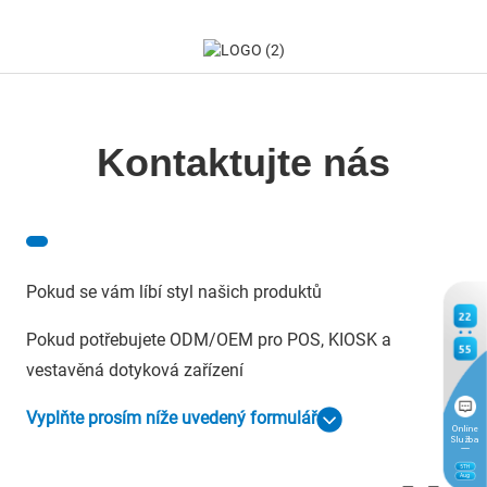
Kontaktujte nás
Pokud se vám líbí styl našich produktů
22
Pokud potřebujete ODM/OEM pro POS, KIOSK a
55
vestavěná dotyková zařízení
Vyplňte prosím níže uvedený formulář
Online
Služba
5
TH
Aug