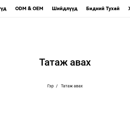
үүд
ODM & OEM
Шийдлүүд
Бидний Тухай
Татаж авах
Гэр
Татаж авах