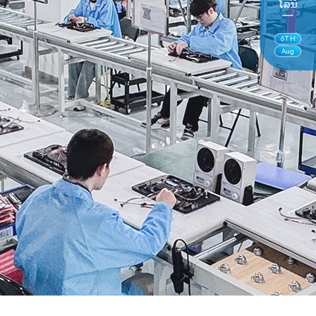
ໄລນ໌
6
TH
Aug