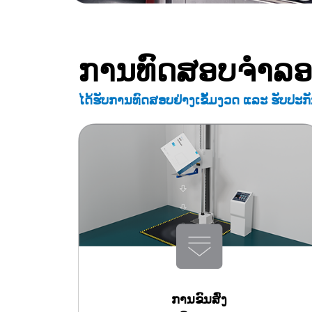
ການທົດສອບຈຳລອ
ໄດ້ຮັບການທົດສອບຢ່າງເຂັ້ມງວດ ແລະ ຮັບປະກ
ການຂົນສົ່ງ