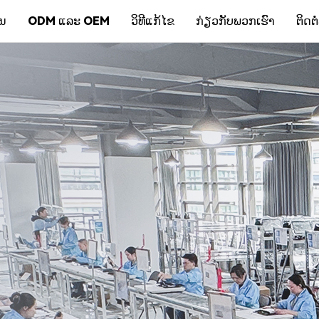
ັນ
ODM ແລະ OEM
ວິທີແກ້ໄຂ
ກ່ຽວກັບພວກເຮົາ
ຕິດຕ