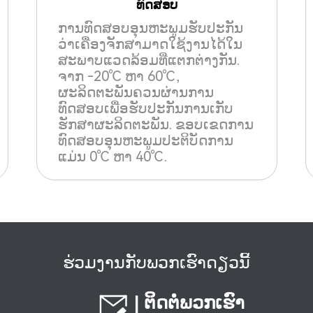
ທົດສອບ
ການທົດສອບອຸນຫະພູມຮັບປະກັນ
ວ່າເຄື່ອງຈັກສາມາດໃຊ້ງານໄດ້ໃນ
ສະພາບແວດລ້ອມທີ່ແຕກຕ່າງກັນ.
ຈາກ -20℃ ຫາ 60℃,
ຜະລິດຕະພັນຄວນຜ່ານການ
ທົດສອບເພື່ອຮັບປະກັນການເກັບ
ຮັກສາຜະລິດຕະພັນ. ຂອບເຂດການ
ທົດສອບອຸນຫະພູມປະຕິບັດການ
ແມ່ນ 0℃ ຫາ 40℃.
ຮ່ວມງານກັບພວກເຮົາດຽວນີ້
| ຕິດຕໍ່ພວກເຮົາ