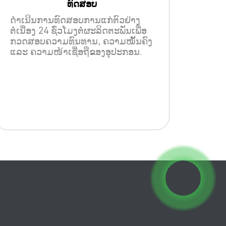
ທົດສອບ
ດຳເນີນການທົດສອບການແກ່ຕົວຢ່າງ
ຕໍ່ເນື່ອງ 24 ຊົ່ວໂມງຕໍ່ຜະລິດຕະພັນເພື່ອ
ກວດສອບຄວາມທົນທານ, ຄວາມໝັ້ນຄົງ
ແລະ ຄວາມໜ້າເຊື່ອຖືຂອງອຸປະກອນ.