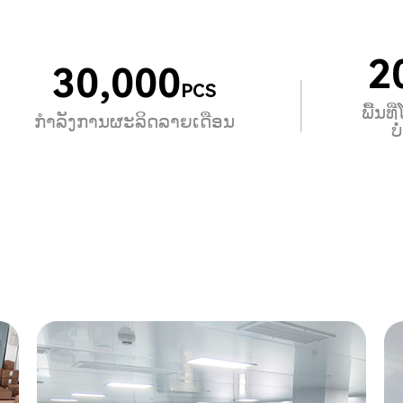
2
30,000
PCS
ພື້ນທີ
ກຳລັງການຜະລິດລາຍເດືອນ
ບໍ