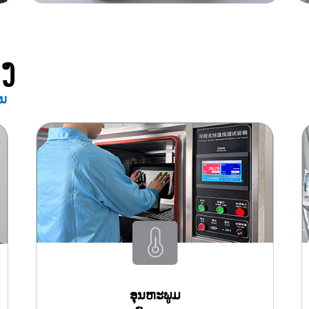
ງ
ັນ
ອຸນຫະພູມ