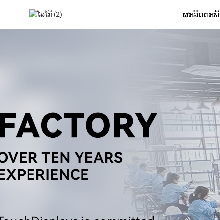
ຜະລິດຕະພ