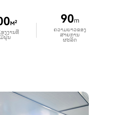
90
00
m
2
M
ຄວາມຍາວຂອງ
່ໂຮງງານທີ່
ສາຍການ
່ມີຝຸ່ນ
ຜະລິດ