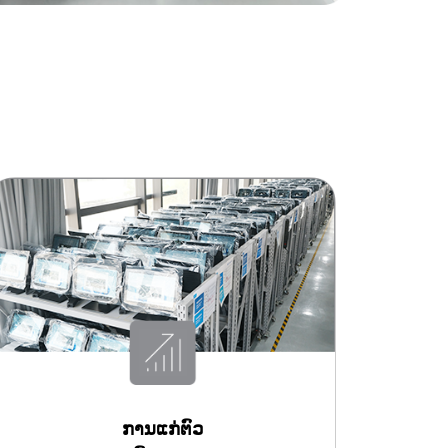
ການແກ່ຕົວ