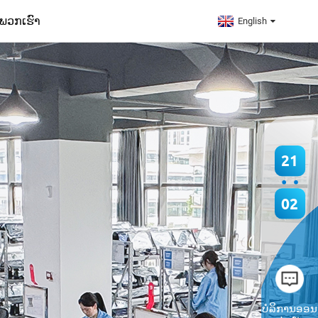
ໍ່ພວກເຮົາ
English
21
02
ບໍລິການອອນ