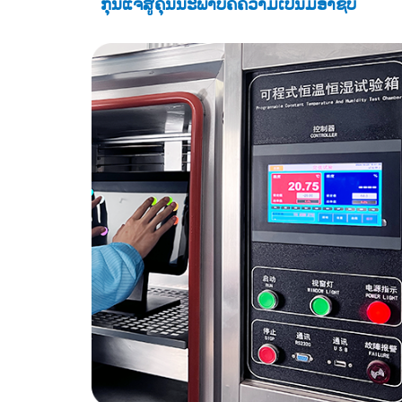
ກຸນແຈສູ່ຄຸນນະພາບຄືຄວາມເປັນມືອາຊີບ