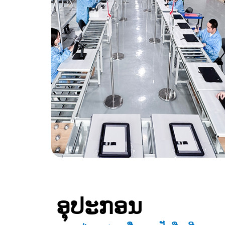
ອຸປະກອນ