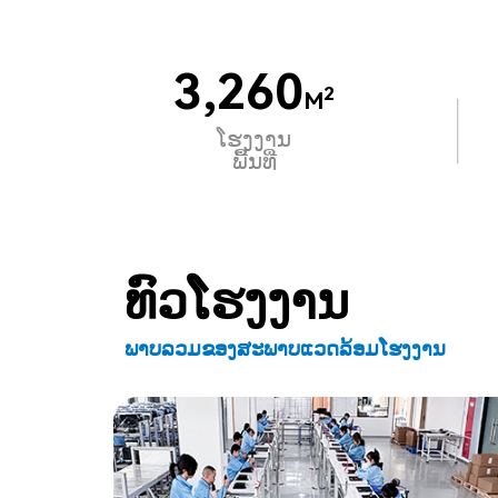
3,260
2
M
ໂຮງງານ
ພື້ນທີ່
ທົວໂຮງງານ
ພາບລວມຂອງສະພາບແວດລ້ອມໂຮງງານ