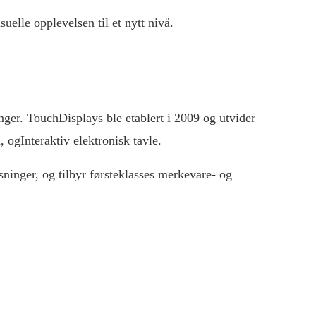
uelle opplevelsen til et nytt nivå.
ger. TouchDisplays ble etablert i 2009 og utvider
m
, og
Interaktiv elektronisk tavle
.
ninger, og tilbyr førsteklasses merkevare- og