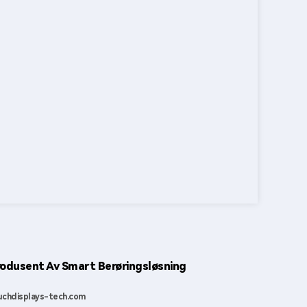
odusent Av Smart Berøringsløsning
chdisplays-tech.com