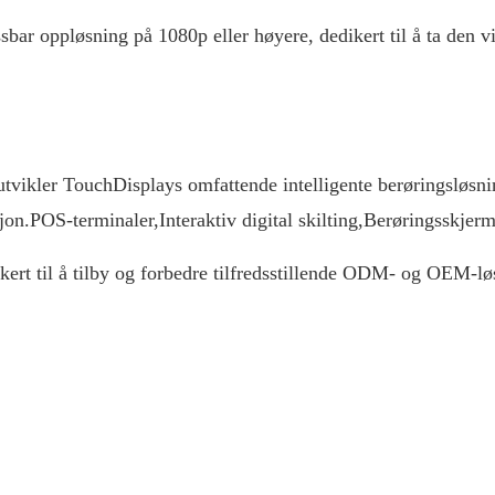
sbar oppløsning på 1080p eller høyere, dedikert til å ta den vis
vikler TouchDisplays omfattende intelligente berøringsløsnin
jon.
POS-terminaler
,
Interaktiv digital skilting
,
Berøringsskjer
ert til å tilby og forbedre tilfredsstillende ODM- og OEM-løs