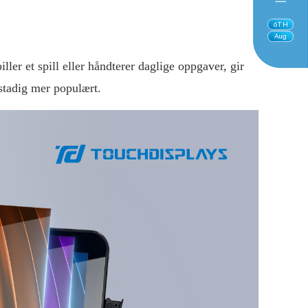
6
TH
Aug
ller et spill eller håndterer daglige oppgaver, gir
 stadig mer populært.