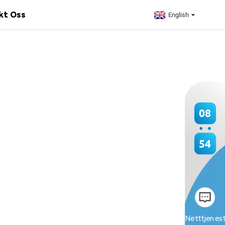
kt Oss
English
08
54
Netttjenes