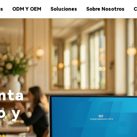
os
ODM Y OEM
Soluciones
Sobre Nosotros
C
nta
o y