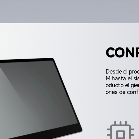
CON
Desde el pro
M hasta el si
oducto eligie
ones de confi