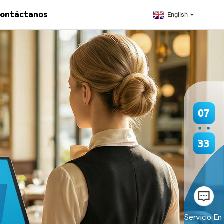
ontáctanos
English
07
33
Servicio En