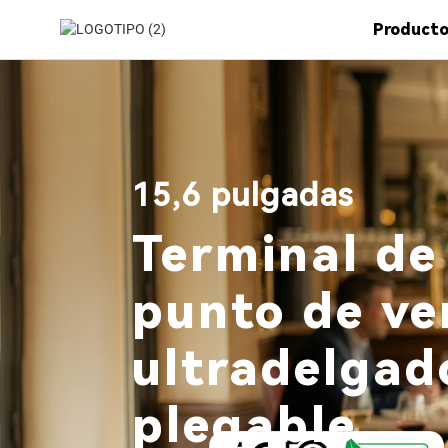
Product
15,6 pulgadas
Terminal de
punto de ve
ultradelgad
plegable